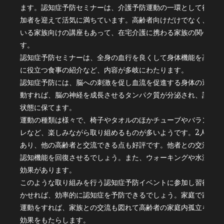
ます。認知症予防セミナーは、介護予防運動の一環として行われ
加者を迎えて活気に満ちています。高齢者向けだけでなく、介護
いる家族向けの講座もあって、在宅介護に携わる家族の関心も高
す。
認知症予防セミナーは、全身の血行を良くして身体機能を高める
に役立つ食事の紹介など、内容が多岐にわたります。
認知症予防には、脳への刺激を促し血流を促進する身体の運動が
動すれば、脳の神経を成長させるタンパク質が分泌され、記憶を
状態に保てます。
運動の種類は様々で、椅子やタオルのほかチューブやバランスボ
レなど、楽しみながら取り組めるものが多いようです。2人1組
あり、他の高齢者と交流できる点も好評です。他者との交流が脳
認知機能を回復させるでしょう。また、ウォーキングや水泳とい
効果があります。
このような取り組みを行う認知症予防イベントに参加し習得した
かせれば、効率的に認知症を予防できるでしょう。家庭で家族と
運動をすれば、家族との交流も図れて高齢者の家庭内孤立を防ぐ
効果をもたらします。